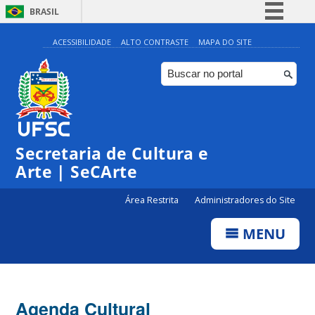
BRASIL
Simplifique!
ACESSIBILIDADE
ALTO CONTRASTE
MAPA DO SITE
Comunica BR
Participe
Acesso à informação
Legislação
Secretaria de Cultura e
Canais
Arte | SeCArte
Área Restrita
Administradores do Site
MENU
Agenda Cultural