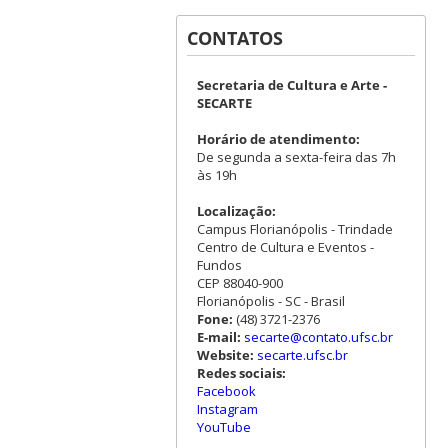
CONTATOS
Secretaria de Cultura e Arte -
SECARTE
Horário de atendimento:
De segunda a sexta-feira das 7h
às 19h
Localização:
Campus Florianópolis - Trindade
Centro de Cultura e Eventos -
Fundos
CEP 88040-900
Florianópolis - SC - Brasil
Fone:
(48) 3721-2376
E-mail:
secarte@contato.ufsc.br
Website:
secarte.ufsc.br
Redes sociais:
Facebook
Instagram
YouTube