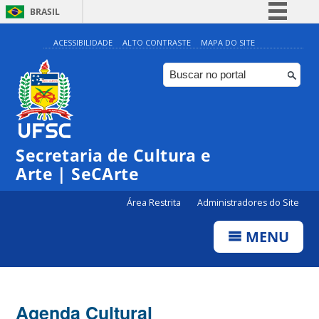
BRASIL
Simplifique!
ACESSIBILIDADE
ALTO CONTRASTE
MAPA DO SITE
Comunica BR
Participe
Acesso à informação
0:00
Legislação
Secretaria de Cultura e
1:00
Canais
Arte | SeCArte
2:00
Área Restrita
Administradores do Site
MENU
3:00
4:00
Agenda Cultural