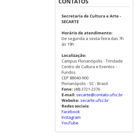
CONTATOS
Secretaria de Cultura e Arte -
SECARTE
Horário de atendimento:
De segunda a sexta-feira das 7h
às 19h
Localização:
Campus Florianópolis - Trindade
Centro de Cultura e Eventos -
Fundos
CEP 88040-900
Florianópolis - SC - Brasil
Fone:
(48) 3721-2376
E-mail:
secarte@contato.ufsc.br
Website:
secarte.ufsc.br
Redes sociais:
Facebook
Instagram
YouTube