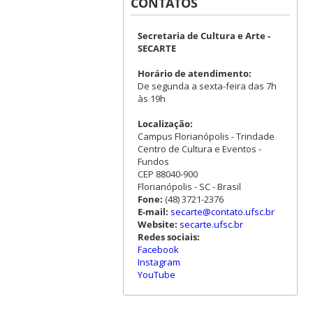
CONTATOS
Secretaria de Cultura e Arte -
SECARTE
Horário de atendimento:
De segunda a sexta-feira das 7h
às 19h
Localização:
Campus Florianópolis - Trindade
Centro de Cultura e Eventos -
Fundos
CEP 88040-900
Florianópolis - SC - Brasil
Fone:
(48) 3721-2376
E-mail:
secarte@contato.ufsc.br
Website:
secarte.ufsc.br
Redes sociais:
Facebook
Instagram
YouTube