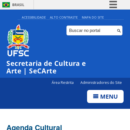
BRASIL
Simplifique!
ACESSIBILIDADE
ALTO CONTRASTE
MAPA DO SITE
Comunica BR
Participe
Acesso à informação
0:00
Legislação
Secretaria de Cultura e
1:00
Canais
Arte | SeCArte
2:00
Área Restrita
Administradores do Site
MENU
3:00
4:00
Agenda Cultural