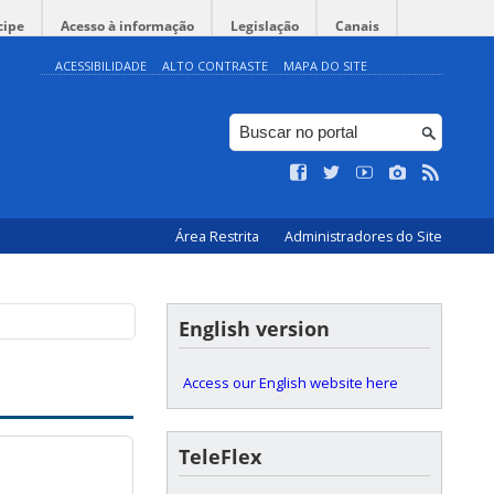
cipe
Acesso à informação
Legislação
Canais
ACESSIBILIDADE
ALTO CONTRASTE
MAPA DO SITE
Área Restrita
Administradores do Site
English version
Access our English website here
TeleFlex