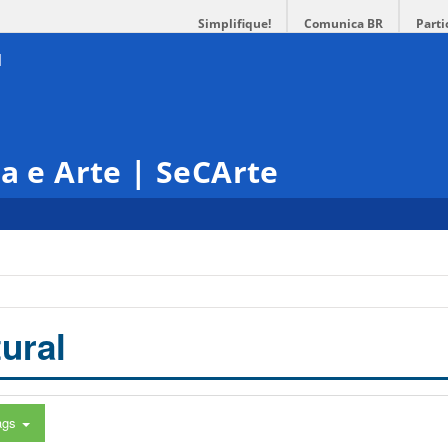
Simplifique!
Comunica BR
Parti
ra e Arte | SeCArte
ural
ags