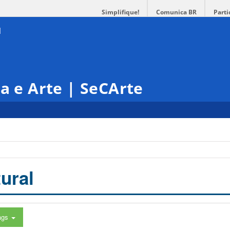
Simplifique!
Comunica BR
Parti
ra e Arte | SeCArte
ural
ags