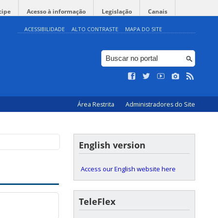
cipe
Acesso à informação
Legislação
Canais
ACESSIBILIDADE
ALTO CONTRASTE
MAPA DO SITE
Área Restrita
Administradores do Site
English version
Access our English website here
TeleFlex