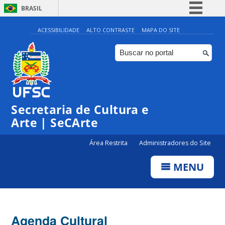
BRASIL
Simplifique!
ACESSIBILIDADE
ALTO CONTRASTE
MAPA DO SITE
Comunica BR
Participe
Acesso à informação
0:00
Legislação
Secretaria de Cultura e
1:00
Canais
Arte | SeCArte
2:00
Área Restrita
Administradores do Site
MENU
3:00
4:00
Agenda Cultural