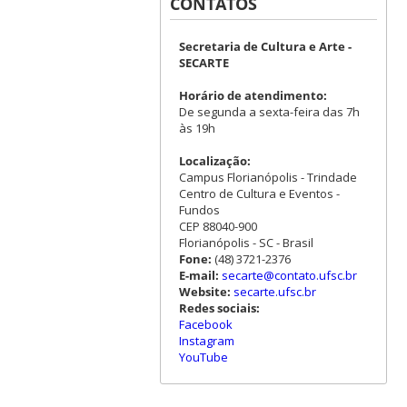
CONTATOS
Secretaria de Cultura e Arte -
SECARTE
Horário de atendimento:
De segunda a sexta-feira das 7h
às 19h
Localização:
Campus Florianópolis - Trindade
Centro de Cultura e Eventos -
Fundos
CEP 88040-900
Florianópolis - SC - Brasil
Fone:
(48) 3721-2376
E-mail:
secarte@contato.ufsc.br
Website:
secarte.ufsc.br
Redes sociais:
Facebook
Instagram
YouTube