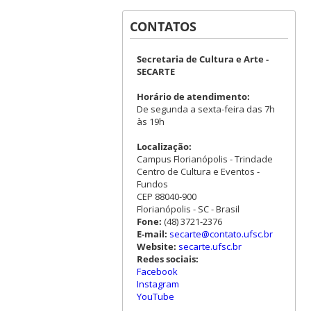
CONTATOS
Secretaria de Cultura e Arte -
SECARTE
Horário de atendimento:
De segunda a sexta-feira das 7h
às 19h
Localização:
Campus Florianópolis - Trindade
Centro de Cultura e Eventos -
Fundos
CEP 88040-900
Florianópolis - SC - Brasil
Fone:
(48) 3721-2376
E-mail:
secarte@contato.ufsc.br
Website:
secarte.ufsc.br
Redes sociais:
Facebook
Instagram
YouTube