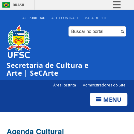
BRASIL
Simplifique!
ACESSIBILIDADE
ALTO CONTRASTE
MAPA DO SITE
Comunica BR
Participe
Acesso à informação
Legislação
Secretaria de Cultura e
Canais
Arte | SeCArte
Área Restrita
Administradores do Site
MENU
Agenda Cultural