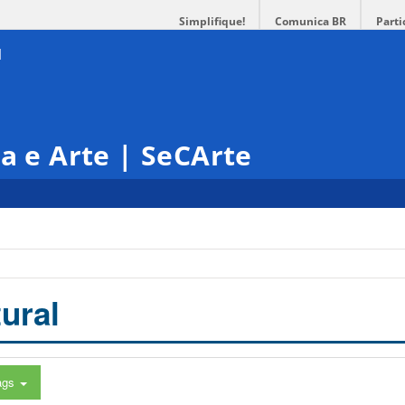
Simplifique!
Comunica BR
Parti
ra e Arte | SeCArte
ural
ags