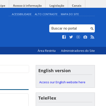
cipe
Acesso à informação
Legislação
Canais
ACESSIBILIDADE
ALTO CONTRASTE
MAPA DO SITE
Área Restrita
Administradores do Site
English version
Access our English website here
TeleFlex