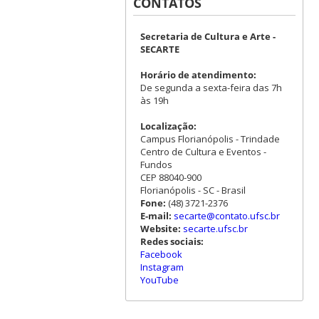
CONTATOS
Secretaria de Cultura e Arte -
SECARTE
Horário de atendimento:
De segunda a sexta-feira das 7h
às 19h
Localização:
Campus Florianópolis - Trindade
Centro de Cultura e Eventos -
Fundos
CEP 88040-900
Florianópolis - SC - Brasil
Fone:
(48) 3721-2376
E-mail:
secarte@contato.ufsc.br
Website:
secarte.ufsc.br
Redes sociais:
Facebook
Instagram
YouTube