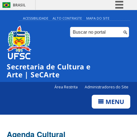
BRASIL
Simplifique!
ACESSIBILIDADE
ALTO CONTRASTE
MAPA DO SITE
Comunica BR
Participe
Acesso à informação
0:00
Legislação
Secretaria de Cultura e
1:00
Canais
Arte | SeCArte
2:00
Área Restrita
Administradores do Site
MENU
3:00
4:00
Agenda Cultural