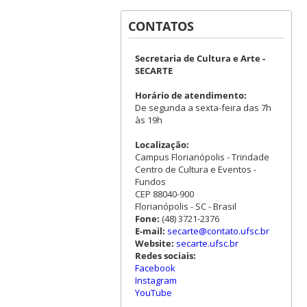
CONTATOS
Secretaria de Cultura e Arte -
SECARTE
Horário de atendimento:
De segunda a sexta-feira das 7h
às 19h
Localização:
Campus Florianópolis - Trindade
Centro de Cultura e Eventos -
Fundos
CEP 88040-900
Florianópolis - SC - Brasil
Fone:
(48) 3721-2376
E-mail:
secarte@contato.ufsc.br
Website:
secarte.ufsc.br
Redes sociais:
Facebook
Instagram
YouTube