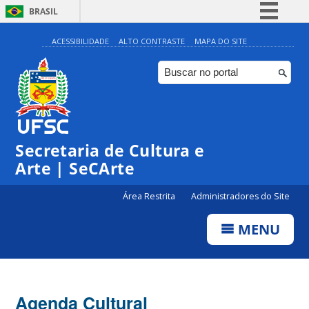
BRASIL
Simplifique!
ACESSIBILIDADE
ALTO CONTRASTE
MAPA DO SITE
Comunica BR
Participe
Acesso à informação
Legislação
Secretaria de Cultura e
Canais
Arte | SeCArte
Área Restrita
Administradores do Site
MENU
Agenda Cultural