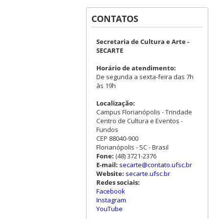
CONTATOS
Secretaria de Cultura e Arte -
SECARTE
Horário de atendimento:
De segunda a sexta-feira das 7h
às 19h
Localização:
Campus Florianópolis - Trindade
Centro de Cultura e Eventos -
Fundos
CEP 88040-900
Florianópolis - SC - Brasil
Fone:
(48) 3721-2376
E-mail:
secarte@contato.ufsc.br
Website:
secarte.ufsc.br
Redes sociais:
Facebook
Instagram
YouTube