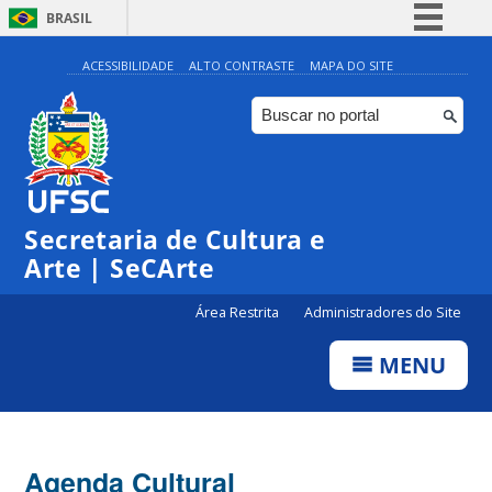
BRASIL
Simplifique!
ACESSIBILIDADE
ALTO CONTRASTE
MAPA DO SITE
Comunica BR
Participe
Acesso à informação
Legislação
Secretaria de Cultura e
Canais
Arte | SeCArte
Área Restrita
Administradores do Site
MENU
Agenda Cultural