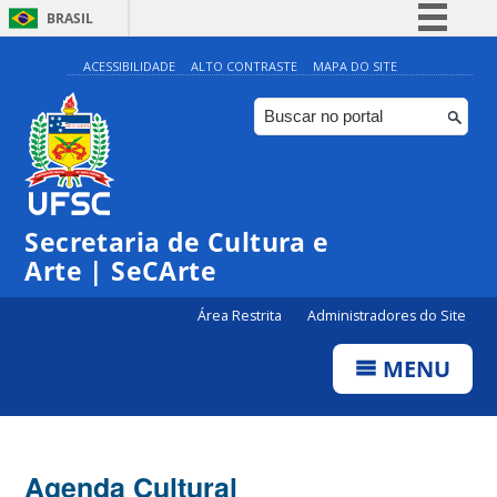
BRASIL
Simplifique!
ACESSIBILIDADE
ALTO CONTRASTE
MAPA DO SITE
Comunica BR
Participe
Acesso à informação
0:00
Legislação
Secretaria de Cultura e
1:00
Canais
Arte | SeCArte
2:00
Área Restrita
Administradores do Site
MENU
3:00
4:00
Agenda Cultural