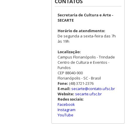
CONTATOS
Secretaria de Cultura e Arte -
SECARTE
Horário de atendimento:
De segunda a sexta-feira das 7h
às 19h
Localização:
Campus Florianópolis - Trindade
Centro de Cultura e Eventos -
Fundos
CEP 88040-900
Florianópolis - SC - Brasil
Fone:
(48) 3721-2376
E-mail:
secarte@contato.ufsc.br
Website:
secarte.ufsc.br
Redes sociais:
Facebook
Instagram
YouTube