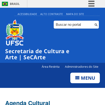
BRASIL
Simplifique!
ACESSIBILIDADE
ALTO CONTRASTE
MAPA DO SITE
Comunica BR
Participe
Acesso à informação
0:00
Legislação
Secretaria de Cultura e
1:00
Canais
Arte | SeCArte
2:00
Área Restrita
Administradores do Site
MENU
3:00
4:00
Agenda Cultural