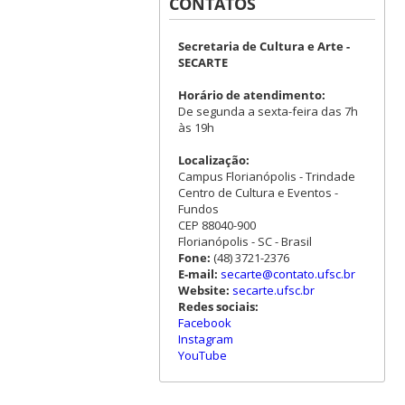
CONTATOS
Secretaria de Cultura e Arte -
SECARTE
Horário de atendimento:
De segunda a sexta-feira das 7h
às 19h
Localização:
Campus Florianópolis - Trindade
Centro de Cultura e Eventos -
Fundos
CEP 88040-900
Florianópolis - SC - Brasil
Fone:
(48) 3721-2376
E-mail:
secarte@contato.ufsc.br
Website:
secarte.ufsc.br
Redes sociais:
Facebook
Instagram
YouTube