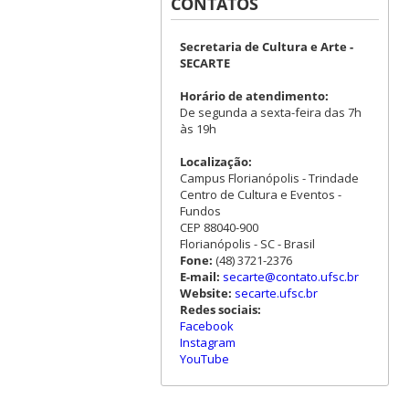
CONTATOS
Secretaria de Cultura e Arte -
SECARTE
Horário de atendimento:
De segunda a sexta-feira das 7h
às 19h
Localização:
Campus Florianópolis - Trindade
Centro de Cultura e Eventos -
Fundos
CEP 88040-900
Florianópolis - SC - Brasil
Fone:
(48) 3721-2376
E-mail:
secarte@contato.ufsc.br
Website:
secarte.ufsc.br
Redes sociais:
Facebook
Instagram
YouTube