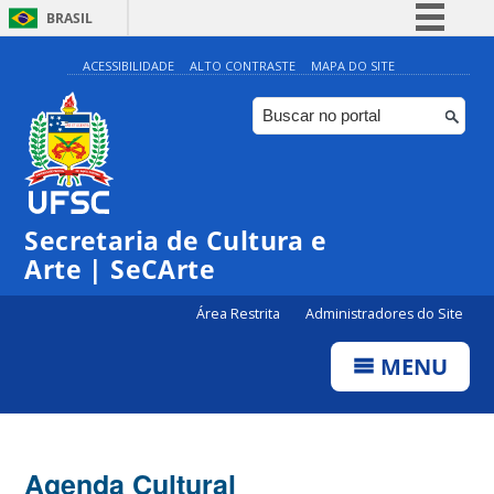
BRASIL
Simplifique!
ACESSIBILIDADE
ALTO CONTRASTE
MAPA DO SITE
Comunica BR
Participe
Acesso à informação
0:00
Legislação
Secretaria de Cultura e
1:00
Canais
Arte | SeCArte
2:00
Área Restrita
Administradores do Site
MENU
3:00
4:00
Agenda Cultural