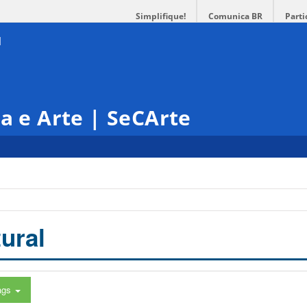
Simplifique!
Comunica BR
Parti
ra e Arte | SeCArte
ural
ags