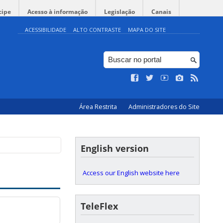
cipe
Acesso à informação
Legislação
Canais
ACESSIBILIDADE
ALTO CONTRASTE
MAPA DO SITE
Área Restrita
Administradores do Site
English version
Access our English website here
TeleFlex