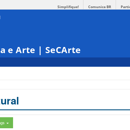
Simplifique!
Comunica BR
Parti
ra e Arte | SeCArte
ural
ags