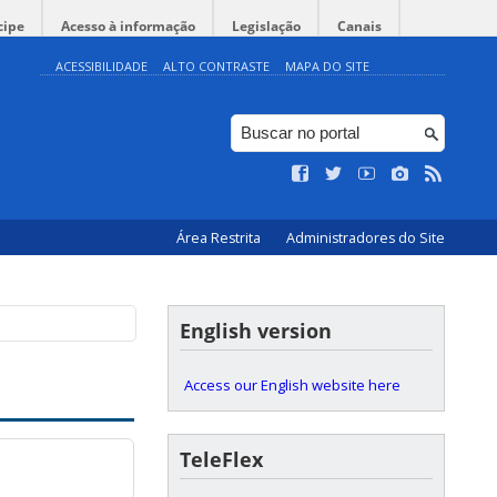
cipe
Acesso à informação
Legislação
Canais
ACESSIBILIDADE
ALTO CONTRASTE
MAPA DO SITE
Área Restrita
Administradores do Site
English version
Access our English website here
TeleFlex