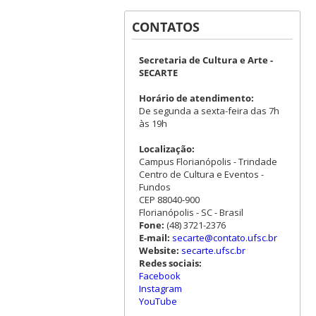
CONTATOS
Secretaria de Cultura e Arte -
SECARTE
Horário de atendimento:
De segunda a sexta-feira das 7h
às 19h
Localização:
Campus Florianópolis - Trindade
Centro de Cultura e Eventos -
Fundos
CEP 88040-900
Florianópolis - SC - Brasil
Fone:
(48) 3721-2376
E-mail:
secarte@contato.ufsc.br
Website:
secarte.ufsc.br
Redes sociais:
Facebook
Instagram
YouTube