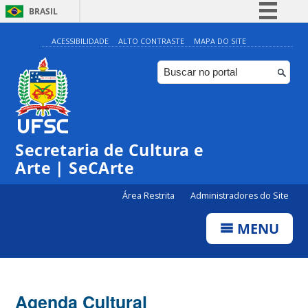
BRASIL
Simplifique!
ACESSIBILIDADE
ALTO CONTRASTE
MAPA DO SITE
Comunica BR
Participe
Acesso à informação
Legislação
Secretaria de Cultura e
Canais
Arte | SeCArte
Área Restrita
Administradores do Site
MENU
Agenda Cultural