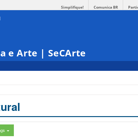
Simplifique!
Comunica BR
Parti
ra e Arte | SeCArte
ural
ags