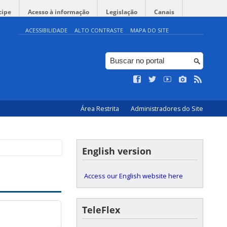
cipe
Acesso à informação
Legislação
Canais
ACESSIBILIDADE
ALTO CONTRASTE
MAPA DO SITE
Área Restrita
Administradores do Site
English version
Access our English website here
TeleFlex