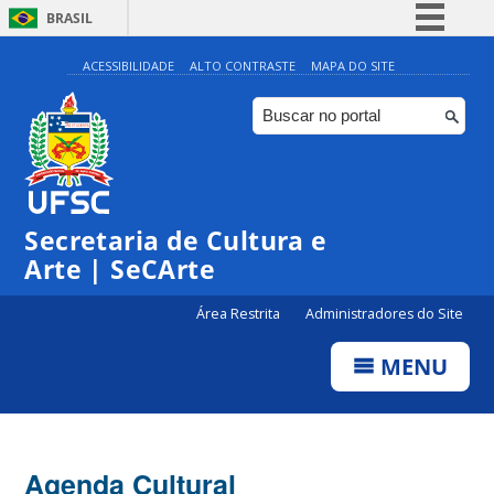
BRASIL
Simplifique!
ACESSIBILIDADE
ALTO CONTRASTE
MAPA DO SITE
Comunica BR
Participe
Acesso à informação
Legislação
Secretaria de Cultura e
Canais
Arte | SeCArte
Área Restrita
Administradores do Site
MENU
Agenda Cultural