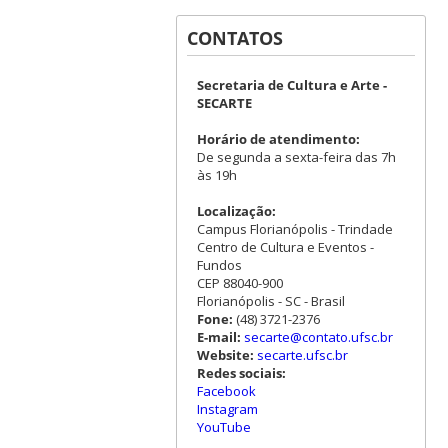
CONTATOS
Secretaria de Cultura e Arte -
SECARTE
Horário de atendimento:
De segunda a sexta-feira das 7h
às 19h
Localização:
Campus Florianópolis - Trindade
Centro de Cultura e Eventos -
Fundos
CEP 88040-900
Florianópolis - SC - Brasil
Fone:
(48) 3721-2376
E-mail:
secarte@contato.ufsc.br
Website:
secarte.ufsc.br
Redes sociais:
Facebook
Instagram
YouTube