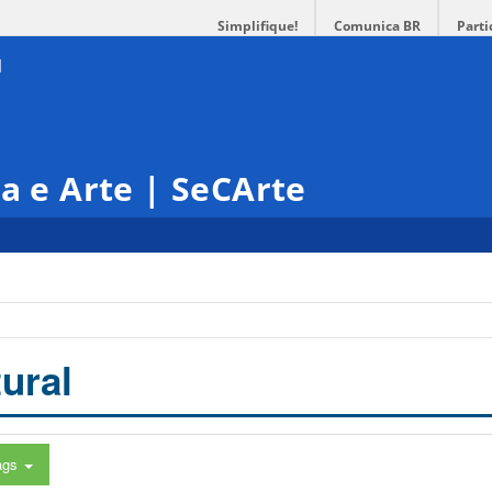
Simplifique!
Comunica BR
Parti
ra e Arte | SeCArte
ural
ags