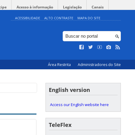
cipe
Acesso à informação
Legislação
Canais
ACESSIBILIDADE
ALTO CONTRASTE
MAPA DO SITE
Área Restrita
Administradores do Site
English version
Access our English website here
TeleFlex