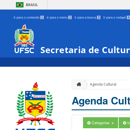
BRASIL
Ir para o conteúdo
1
Ir para o menu
2
Ir para a busca
3
Ir para o rodapé
4
Secretaria de Cultu
Agenda Cultural
Agenda Cult
Categorias
t