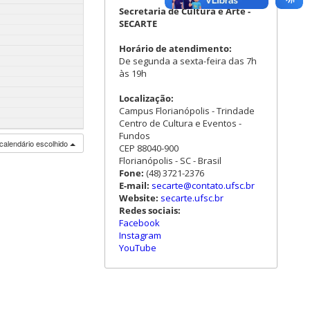
Secretaria de Cultura e Arte -
SECARTE
Horário de atendimento:
De segunda a sexta-feira das 7h
às 19h
Localização:
Campus Florianópolis - Trindade
Centro de Cultura e Eventos -
Fundos
calendário escolhido
CEP 88040-900
Florianópolis - SC - Brasil
Fone:
(48) 3721-2376
E-mail:
secarte@contato.ufsc.br
Website:
secarte.ufsc.br
Redes sociais:
Facebook
Instagram
YouTube