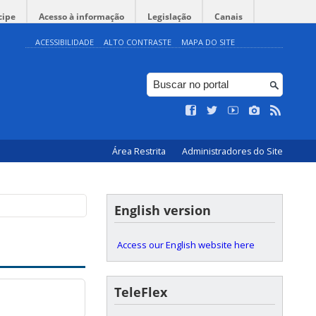
cipe
Acesso à informação
Legislação
Canais
ACESSIBILIDADE
ALTO CONTRASTE
MAPA DO SITE
Área Restrita
Administradores do Site
English version
Access our English website here
TeleFlex