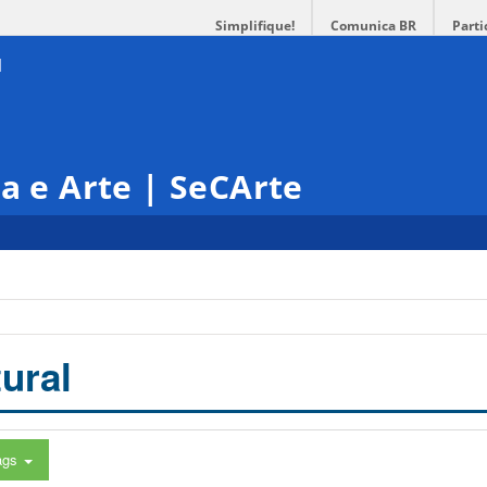
Simplifique!
Comunica BR
Parti
ra e Arte | SeCArte
ural
ags