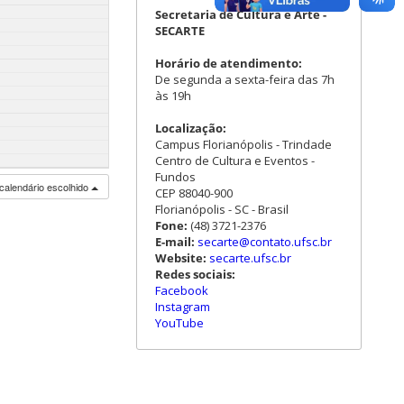
Secretaria de Cultura e Arte -
SECARTE
Horário de atendimento:
De segunda a sexta-feira das 7h
às 19h
Localização:
Campus Florianópolis - Trindade
Centro de Cultura e Eventos -
Fundos
calendário escolhido
CEP 88040-900
Florianópolis - SC - Brasil
Fone:
(48) 3721-2376
E-mail:
secarte@contato.ufsc.br
Website:
secarte.ufsc.br
Redes sociais:
Facebook
Instagram
YouTube