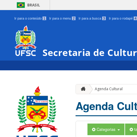
BRASIL
Ir para o conteúdo
1
Ir para o menu
2
Ir para a busca
3
Ir para o rodapé
4
Secretaria de Cultu
Agenda Cultural
Agenda Cult
Categorias
t