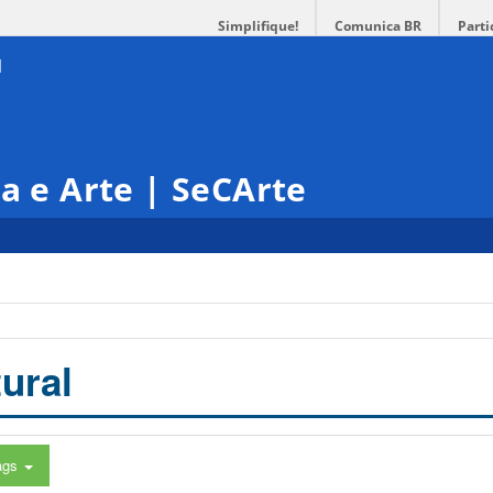
Simplifique!
Comunica BR
Parti
ra e Arte | SeCArte
ural
ags