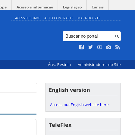
cipe
Acesso à informação
Legislação
Canais
ACESSIBILIDADE
ALTO CONTRASTE
MAPA DO SITE
Área Restrita
Administradores do Site
English version
Access our English website here
TeleFlex