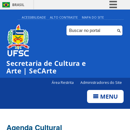
BRASIL
Simplifique!
ACESSIBILIDADE
ALTO CONTRASTE
MAPA DO SITE
Comunica BR
Participe
Acesso à informação
0:00
Legislação
Secretaria de Cultura e
1:00
Canais
Arte | SeCArte
2:00
Área Restrita
Administradores do Site
MENU
3:00
4:00
Agenda Cultural