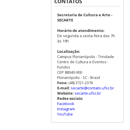
CONTATOS
Secretaria de Cultura e Arte -
SECARTE
Horário de atendimento:
De segunda a sexta-feira das 7h
às 19h
Localização:
Campus Florianópolis - Trindade
Centro de Cultura e Eventos -
Fundos
CEP 88040-900
Florianópolis - SC - Brasil
Fone:
(48) 3721-2376
E-mail:
secarte@contato.ufsc.br
Website:
secarte.ufsc.br
Redes sociais:
Facebook
Instagram
YouTube