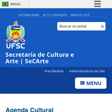
BRASIL
Simplifique!
ACESSIBILIDADE
ALTO CONTRASTE
MAPA DO SITE
Comunica BR
Participe
Acesso à informação
0:00
Legislação
Secretaria de Cultura e
1:00
Canais
Arte | SeCArte
2:00
Área Restrita
Administradores do Site
MENU
3:00
4:00
Agenda Cultural