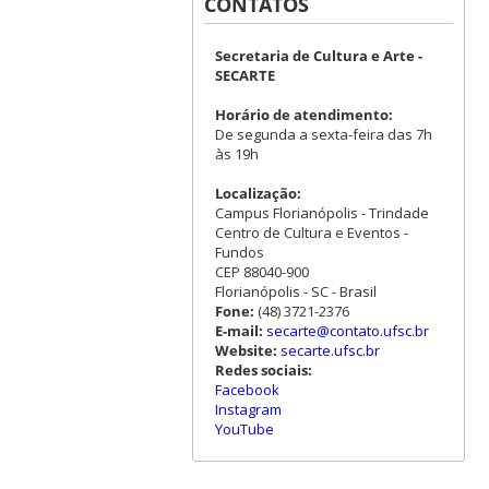
CONTATOS
Secretaria de Cultura e Arte -
SECARTE
Horário de atendimento:
De segunda a sexta-feira das 7h
às 19h
Localização:
Campus Florianópolis - Trindade
Centro de Cultura e Eventos -
Fundos
CEP 88040-900
Florianópolis - SC - Brasil
Fone:
(48) 3721-2376
E-mail:
secarte@contato.ufsc.br
Website:
secarte.ufsc.br
Redes sociais:
Facebook
Instagram
YouTube