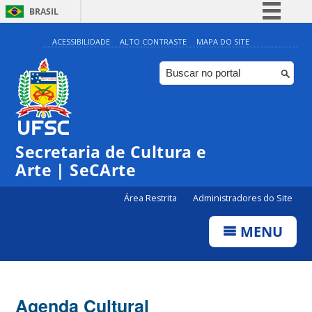
BRASIL
Simplifique!
ACESSIBILIDADE
ALTO CONTRASTE
MAPA DO SITE
Comunica BR
Participe
Acesso à informação
0:00
Legislação
Secretaria de Cultura e
1:00
Canais
Arte | SeCArte
2:00
Área Restrita
Administradores do Site
MENU
3:00
4:00
Agenda Cultural