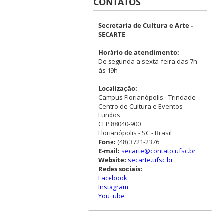
CONTATOS
Secretaria de Cultura e Arte -
SECARTE
Horário de atendimento:
De segunda a sexta-feira das 7h
às 19h
Localização:
Campus Florianópolis - Trindade
Centro de Cultura e Eventos -
Fundos
CEP 88040-900
Florianópolis - SC - Brasil
Fone:
(48) 3721-2376
E-mail:
secarte@contato.ufsc.br
Website:
secarte.ufsc.br
Redes sociais:
Facebook
Instagram
YouTube