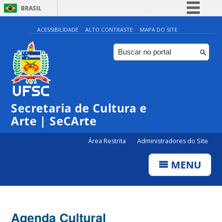
BRASIL
Simplifique!
ACESSIBILIDADE
ALTO CONTRASTE
MAPA DO SITE
Comunica BR
Participe
Acesso à informação
Legislação
Secretaria de Cultura e
Canais
Arte | SeCArte
Área Restrita
Administradores do Site
MENU
Agenda Cultural