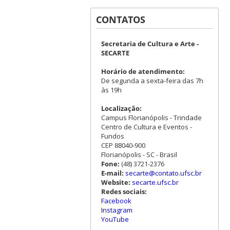
CONTATOS
Secretaria de Cultura e Arte -
SECARTE
Horário de atendimento:
De segunda a sexta-feira das 7h
às 19h
Localização:
Campus Florianópolis - Trindade
Centro de Cultura e Eventos -
Fundos
CEP 88040-900
Florianópolis - SC - Brasil
Fone:
(48) 3721-2376
E-mail:
secarte@contato.ufsc.br
Website:
secarte.ufsc.br
Redes sociais:
Facebook
Instagram
YouTube