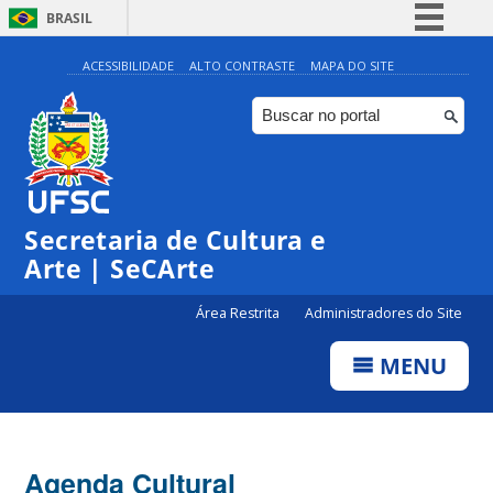
BRASIL
Simplifique!
ACESSIBILIDADE
ALTO CONTRASTE
MAPA DO SITE
Comunica BR
Participe
Acesso à informação
Legislação
Secretaria de Cultura e
Canais
Arte | SeCArte
Área Restrita
Administradores do Site
MENU
Agenda Cultural