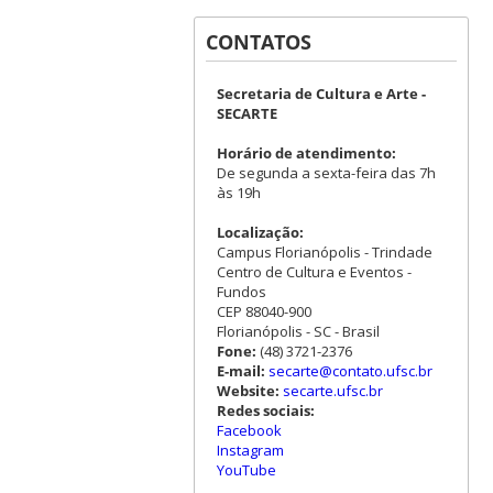
CONTATOS
Secretaria de Cultura e Arte -
SECARTE
Horário de atendimento:
De segunda a sexta-feira das 7h
às 19h
Localização:
Campus Florianópolis - Trindade
Centro de Cultura e Eventos -
Fundos
CEP 88040-900
Florianópolis - SC - Brasil
Fone:
(48) 3721-2376
E-mail:
secarte@contato.ufsc.br
Website:
secarte.ufsc.br
Redes sociais:
Facebook
Instagram
YouTube