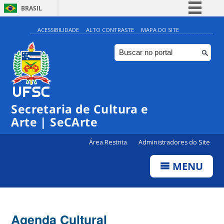
BRASIL
Simplifique!
ACESSIBILIDADE
ALTO CONTRASTE
MAPA DO SITE
Comunica BR
Participe
Acesso à informação
0:00
Legislação
Secretaria de Cultura e
1:00
Canais
Arte | SeCArte
2:00
Área Restrita
Administradores do Site
MENU
3:00
4:00
Agenda Cultural