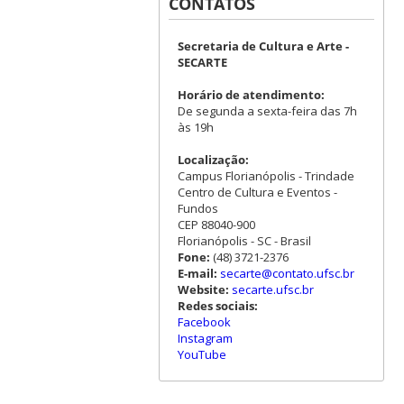
CONTATOS
Secretaria de Cultura e Arte -
SECARTE
Horário de atendimento:
De segunda a sexta-feira das 7h
às 19h
Localização:
Campus Florianópolis - Trindade
Centro de Cultura e Eventos -
Fundos
CEP 88040-900
Florianópolis - SC - Brasil
Fone:
(48) 3721-2376
E-mail:
secarte@contato.ufsc.br
Website:
secarte.ufsc.br
Redes sociais:
Facebook
Instagram
YouTube