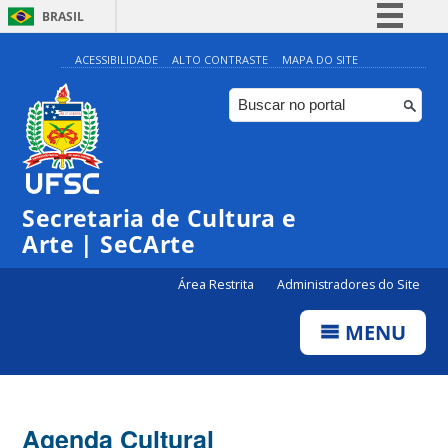
BRASIL
Simplifique!
ACESSIBILIDADE
ALTO CONTRASTE
MAPA DO SITE
Comunica BR
Participe
Acesso à informação
0:00
Legislação
Secretaria de Cultura e
1:00
Canais
Arte | SeCArte
2:00
Área Restrita
Administradores do Site
MENU
3:00
4:00
Agenda Cultural