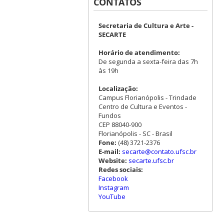
CONTATOS
Secretaria de Cultura e Arte -
SECARTE
Horário de atendimento:
De segunda a sexta-feira das 7h
às 19h
Localização:
Campus Florianópolis - Trindade
Centro de Cultura e Eventos -
Fundos
CEP 88040-900
Florianópolis - SC - Brasil
Fone:
(48) 3721-2376
E-mail:
secarte@contato.ufsc.br
Website:
secarte.ufsc.br
Redes sociais:
Facebook
Instagram
YouTube