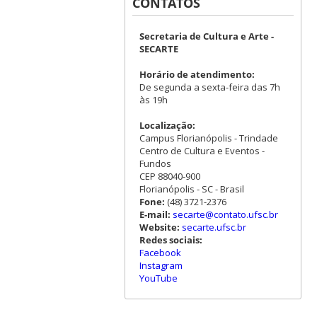
CONTATOS
Secretaria de Cultura e Arte -
SECARTE
Horário de atendimento:
De segunda a sexta-feira das 7h
às 19h
Localização:
Campus Florianópolis - Trindade
Centro de Cultura e Eventos -
Fundos
CEP 88040-900
Florianópolis - SC - Brasil
Fone:
(48) 3721-2376
E-mail:
secarte@contato.ufsc.br
Website:
secarte.ufsc.br
Redes sociais:
Facebook
Instagram
YouTube