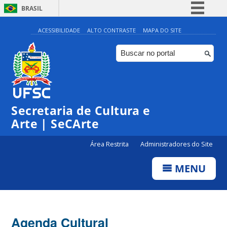
BRASIL
Simplifique!
ACESSIBILIDADE
ALTO CONTRASTE
MAPA DO SITE
Comunica BR
Participe
Acesso à informação
0:00
Legislação
Secretaria de Cultura e
1:00
Canais
Arte | SeCArte
2:00
Área Restrita
Administradores do Site
MENU
3:00
4:00
Agenda Cultural