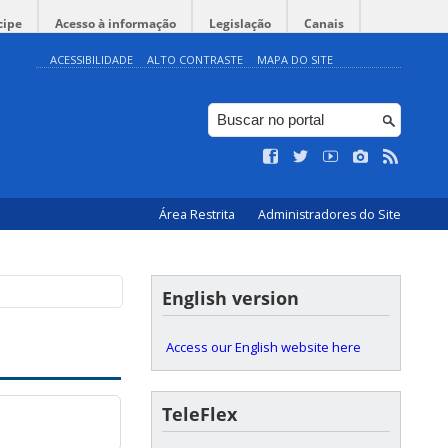
cipe
Acesso à informação
Legislação
Canais
ACESSIBILIDADE
ALTO CONTRASTE
MAPA DO SITE
Área Restrita
Administradores do Site
English version
Access our English website here
TeleFlex