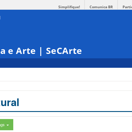
Simplifique!
Comunica BR
Parti
ra e Arte | SeCArte
ural
ags