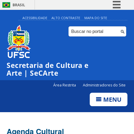
BRASIL
Simplifique!
ACESSIBILIDADE
ALTO CONTRASTE
MAPA DO SITE
Comunica BR
Participe
Acesso à informação
0:00
Legislação
Secretaria de Cultura e
1:00
Canais
Arte | SeCArte
2:00
Área Restrita
Administradores do Site
MENU
3:00
4:00
Agenda Cultural