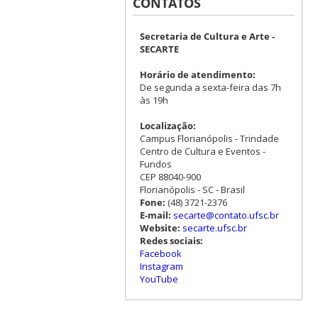
CONTATOS
Secretaria de Cultura e Arte -
SECARTE
Horário de atendimento:
De segunda a sexta-feira das 7h
às 19h
Localização:
Campus Florianópolis - Trindade
Centro de Cultura e Eventos -
Fundos
CEP 88040-900
Florianópolis - SC - Brasil
Fone:
(48) 3721-2376
E-mail:
secarte@contato.ufsc.br
Website:
secarte.ufsc.br
Redes sociais:
Facebook
Instagram
YouTube