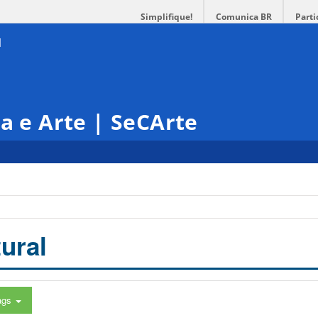
Simplifique!
Comunica BR
Parti
ra e Arte | SeCArte
ural
ags