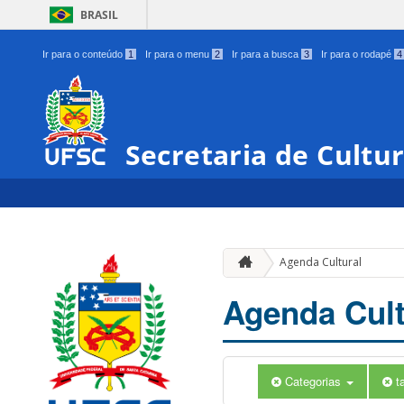
BRASIL
Ir para o conteúdo
1
Ir para o menu
2
Ir para a busca
3
Ir para o rodapé
4
Secretaria de Cultu
Agenda Cultural
Agenda Cult
Categorias
t