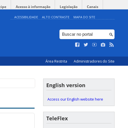
cipe
Acesso à informação
Legislação
Canais
ACESSIBILIDADE
ALTO CONTRASTE
MAPA DO SITE
Área Restrita
Administradores do Site
English version
Access our English website here
TeleFlex