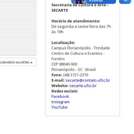
Secretaria de Cultura e Arte -
SECARTE
Horário de atendimento:
De segunda a sexta-feira das 7h
às 19h
Localização:
Campus Florianópolis - Trindade
Centro de Cultura e Eventos -
Fundos
calendário escolhido
CEP 88040-900
Florianópolis - SC - Brasil
Fone:
(48) 3721-2376
E-mail:
secarte@contato.ufsc.br
Website:
secarte.ufsc.br
Redes sociais:
Facebook
Instagram
YouTube