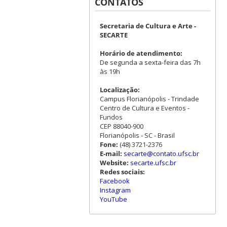
CONTATOS
Secretaria de Cultura e Arte -
SECARTE
Horário de atendimento:
De segunda a sexta-feira das 7h
às 19h
Localização:
Campus Florianópolis - Trindade
Centro de Cultura e Eventos -
Fundos
CEP 88040-900
Florianópolis - SC - Brasil
Fone:
(48) 3721-2376
E-mail:
secarte@contato.ufsc.br
Website:
secarte.ufsc.br
Redes sociais:
Facebook
Instagram
YouTube