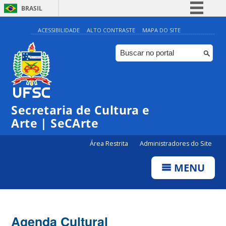
BRASIL
Simplifique!
ACESSIBILIDADE
ALTO CONTRASTE
MAPA DO SITE
Comunica BR
Participe
Acesso à informação
0:00
Legislação
Secretaria de Cultura e
1:00
Canais
Arte | SeCArte
2:00
Área Restrita
Administradores do Site
MENU
3:00
4:00
Agenda Cultural