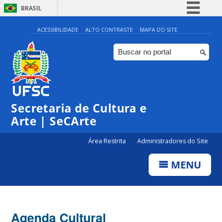
BRASIL
Simplifique!
ACESSIBILIDADE
ALTO CONTRASTE
MAPA DO SITE
Comunica BR
Participe
Acesso à informação
Legislação
Secretaria de Cultura e
Canais
Arte | SeCArte
Área Restrita
Administradores do Site
MENU
Agenda Cultural