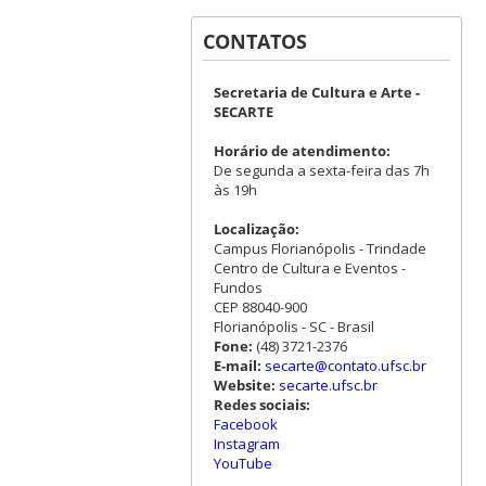
CONTATOS
Secretaria de Cultura e Arte -
SECARTE
Horário de atendimento:
De segunda a sexta-feira das 7h
às 19h
Localização:
Campus Florianópolis - Trindade
Centro de Cultura e Eventos -
Fundos
CEP 88040-900
Florianópolis - SC - Brasil
Fone:
(48) 3721-2376
E-mail:
secarte@contato.ufsc.br
Website:
secarte.ufsc.br
Redes sociais:
Facebook
Instagram
YouTube