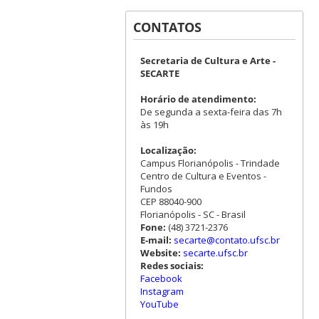
CONTATOS
Secretaria de Cultura e Arte -
SECARTE
Horário de atendimento:
De segunda a sexta-feira das 7h
às 19h
Localização:
Campus Florianópolis - Trindade
Centro de Cultura e Eventos -
Fundos
CEP 88040-900
Florianópolis - SC - Brasil
Fone:
(48) 3721-2376
E-mail:
secarte@contato.ufsc.br
Website:
secarte.ufsc.br
Redes sociais:
Facebook
Instagram
YouTube