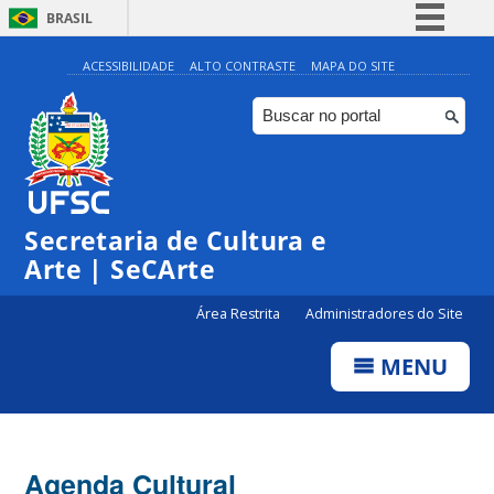
BRASIL
Simplifique!
ACESSIBILIDADE
ALTO CONTRASTE
MAPA DO SITE
Comunica BR
Participe
Acesso à informação
Legislação
Secretaria de Cultura e
Canais
Arte | SeCArte
Área Restrita
Administradores do Site
MENU
Agenda Cultural