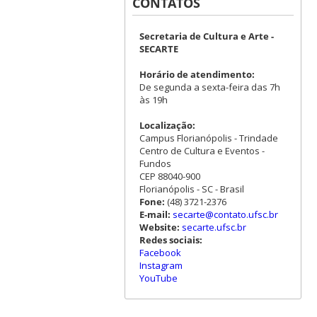
CONTATOS
Secretaria de Cultura e Arte -
SECARTE
Horário de atendimento:
De segunda a sexta-feira das 7h
às 19h
Localização:
Campus Florianópolis - Trindade
Centro de Cultura e Eventos -
Fundos
CEP 88040-900
Florianópolis - SC - Brasil
Fone:
(48) 3721-2376
E-mail:
secarte@contato.ufsc.br
Website:
secarte.ufsc.br
Redes sociais:
Facebook
Instagram
YouTube