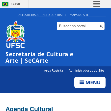
BRASIL
Simplifique!
ACESSIBILIDADE
ALTO CONTRASTE
MAPA DO SITE
Comunica BR
Participe
Acesso à informação
0:00
Legislação
Secretaria de Cultura e
1:00
Canais
Arte | SeCArte
2:00
Área Restrita
Administradores do Site
MENU
3:00
4:00
Agenda Cultural