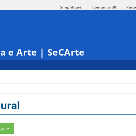
Simplifique!
Comunica BR
Parti
ra e Arte | SeCArte
ural
ags