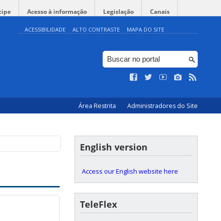
cipe
Acesso à informação
Legislação
Canais
ACESSIBILIDADE
ALTO CONTRASTE
MAPA DO SITE
Área Restrita
Administradores do Site
English version
Access our English website here
TeleFlex