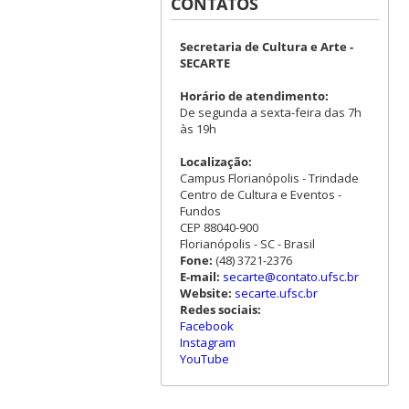
CONTATOS
Secretaria de Cultura e Arte -
SECARTE
Horário de atendimento:
De segunda a sexta-feira das 7h
às 19h
Localização:
Campus Florianópolis - Trindade
Centro de Cultura e Eventos -
Fundos
CEP 88040-900
Florianópolis - SC - Brasil
Fone:
(48) 3721-2376
E-mail:
secarte@contato.ufsc.br
Website:
secarte.ufsc.br
Redes sociais:
Facebook
Instagram
YouTube