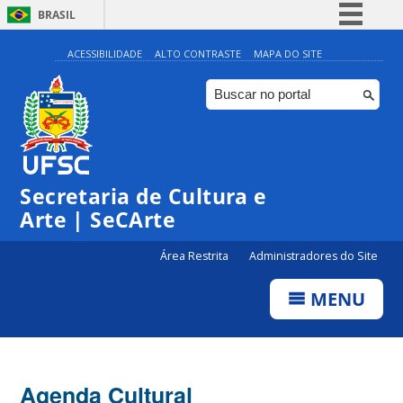
BRASIL
Simplifique!
ACESSIBILIDADE
ALTO CONTRASTE
MAPA DO SITE
Comunica BR
Participe
Acesso à informação
0:00
Legislação
Secretaria de Cultura e
1:00
Canais
Arte | SeCArte
2:00
Área Restrita
Administradores do Site
MENU
3:00
4:00
Agenda Cultural