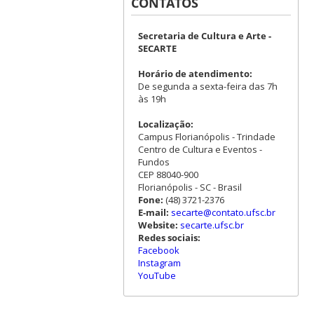
CONTATOS
Secretaria de Cultura e Arte -
SECARTE
Horário de atendimento:
De segunda a sexta-feira das 7h
às 19h
Localização:
Campus Florianópolis - Trindade
Centro de Cultura e Eventos -
Fundos
CEP 88040-900
Florianópolis - SC - Brasil
Fone:
(48) 3721-2376
E-mail:
secarte@contato.ufsc.br
Website:
secarte.ufsc.br
Redes sociais:
Facebook
Instagram
YouTube