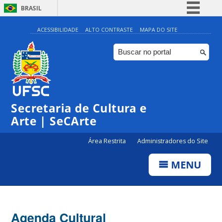
BRASIL
Simplifique!
ACESSIBILIDADE
ALTO CONTRASTE
MAPA DO SITE
Comunica BR
Participe
Acesso à informação
0:00
Legislação
Secretaria de Cultura e
1:00
Canais
Arte | SeCArte
2:00
Área Restrita
Administradores do Site
MENU
3:00
4:00
Agenda Cultural