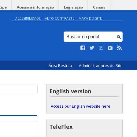
cipe
Acesso à informação
Legislação
Canais
ACESSIBILIDADE
ALTO CONTRASTE
MAPA DO SITE
Área Restrita
Administradores do Site
English version
Access our English website here
TeleFlex