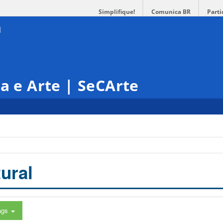
Simplifique!
Comunica BR
Parti
ra e Arte | SeCArte
ural
ags