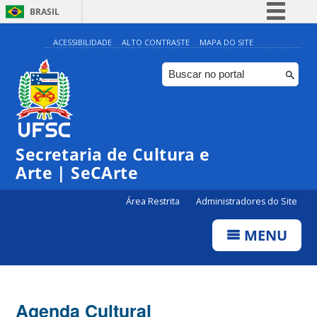
BRASIL
Simplifique!
ACESSIBILIDADE
ALTO CONTRASTE
MAPA DO SITE
Comunica BR
Participe
Acesso à informação
Legislação
Secretaria de Cultura e
Canais
Arte | SeCArte
Área Restrita
Administradores do Site
MENU
Agenda Cultural