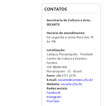
CONTATOS
Secretaria de Cultura e Arte -
SECARTE
Horário de atendimento:
De segunda a sexta-feira das 7h
às 19h
Localização:
Campus Florianópolis - Trindade
Centro de Cultura e Eventos -
Fundos
CEP 88040-900
Florianópolis - SC - Brasil
Fone:
(48) 3721-2376
E-mail:
secarte@contato.ufsc.br
Website:
secarte.ufsc.br
Redes sociais:
Facebook
Instagram
YouTube