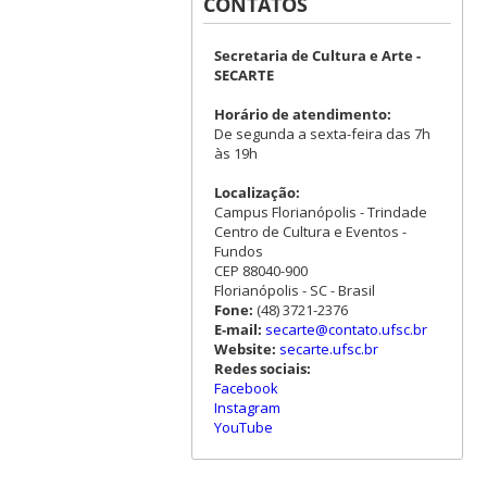
CONTATOS
Secretaria de Cultura e Arte -
SECARTE
Horário de atendimento:
De segunda a sexta-feira das 7h
às 19h
Localização:
Campus Florianópolis - Trindade
Centro de Cultura e Eventos -
Fundos
CEP 88040-900
Florianópolis - SC - Brasil
Fone:
(48) 3721-2376
E-mail:
secarte@contato.ufsc.br
Website:
secarte.ufsc.br
Redes sociais:
Facebook
Instagram
YouTube