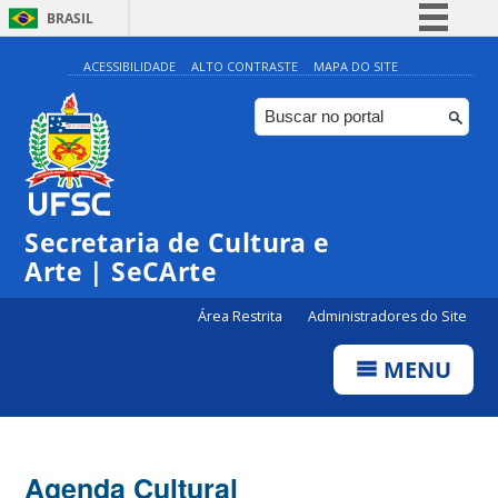
BRASIL
Simplifique!
ACESSIBILIDADE
ALTO CONTRASTE
MAPA DO SITE
Comunica BR
Participe
Acesso à informação
0:00
Legislação
Secretaria de Cultura e
1:00
Canais
Arte | SeCArte
2:00
Área Restrita
Administradores do Site
MENU
3:00
4:00
Agenda Cultural