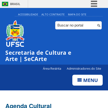
BRASIL
Simplifique!
ACESSIBILIDADE
ALTO CONTRASTE
MAPA DO SITE
Comunica BR
Participe
Acesso à informação
0:00
Legislação
Secretaria de Cultura e
1:00
Canais
Arte | SeCArte
2:00
Área Restrita
Administradores do Site
MENU
3:00
4:00
Agenda Cultural