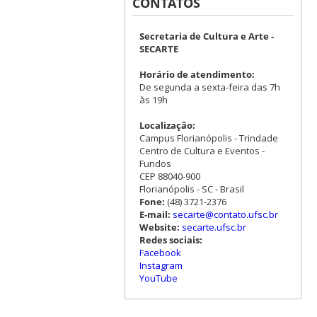
CONTATOS
Secretaria de Cultura e Arte -
SECARTE
Horário de atendimento:
De segunda a sexta-feira das 7h
às 19h
Localização:
Campus Florianópolis - Trindade
Centro de Cultura e Eventos -
Fundos
CEP 88040-900
Florianópolis - SC - Brasil
Fone:
(48) 3721-2376
E-mail:
secarte@contato.ufsc.br
Website:
secarte.ufsc.br
Redes sociais:
Facebook
Instagram
YouTube