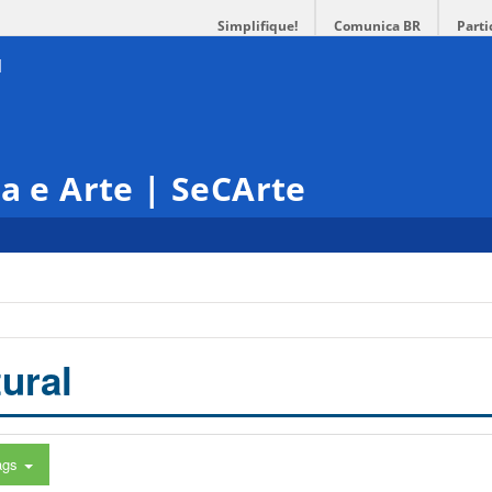
Simplifique!
Comunica BR
Parti
ra e Arte | SeCArte
ural
ags