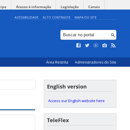
cipe
Acesso à informação
Legislação
Canais
ACESSIBILIDADE
ALTO CONTRASTE
MAPA DO SITE
Área Restrita
Administradores do Site
English version
Access our English website here
TeleFlex