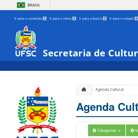
BRASIL
Ir para o conteúdo
1
Ir para o menu
2
Ir para a busca
3
Ir para o rodapé
4
Secretaria de Cultu
Agenda Cultural
Agenda Cult
Categorias
t