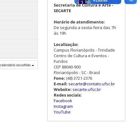
Secretaria de Cultura e Arte -
SECARTE
Horário de atendimento:
De segunda a sexta-feira das 7h
às 19h
Localização:
Campus Florianópolis - Trindade
Centro de Cultura e Eventos -
Fundos
calendário escolhido
CEP 88040-900
Florianópolis - SC - Brasil
Fone:
(48) 3721-2376
E-mail:
secarte@contato.ufsc.br
Website:
secarte.ufsc.br
Redes sociais:
Facebook
Instagram
YouTube