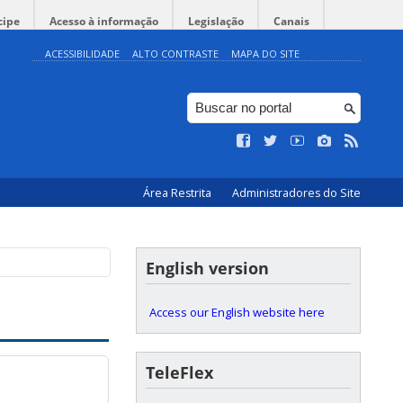
cipe
Acesso à informação
Legislação
Canais
ACESSIBILIDADE
ALTO CONTRASTE
MAPA DO SITE
Área Restrita
Administradores do Site
English version
Access our English website here
TeleFlex