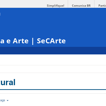
Simplifique!
Comunica BR
Parti
ra e Arte | SeCArte
ural
tags