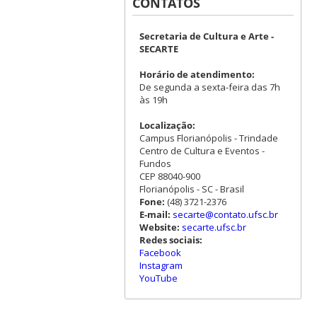
CONTATOS
Secretaria de Cultura e Arte -
SECARTE
Horário de atendimento:
De segunda a sexta-feira das 7h
às 19h
Localização:
Campus Florianópolis - Trindade
Centro de Cultura e Eventos -
Fundos
CEP 88040-900
Florianópolis - SC - Brasil
Fone:
(48) 3721-2376
E-mail:
secarte@contato.ufsc.br
Website:
secarte.ufsc.br
Redes sociais:
Facebook
Instagram
YouTube