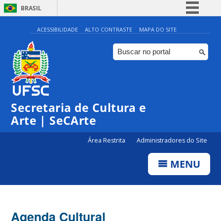
BRASIL
Simplifique!
ACESSIBILIDADE
ALTO CONTRASTE
MAPA DO SITE
Comunica BR
Participe
Acesso à informação
0:00
Legislação
Secretaria de Cultura e
1:00
Canais
Arte | SeCArte
2:00
Área Restrita
Administradores do Site
MENU
3:00
4:00
Agenda Cultural