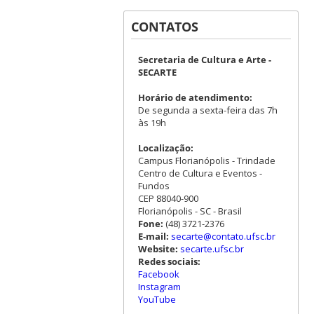
CONTATOS
Secretaria de Cultura e Arte -
SECARTE
Horário de atendimento:
De segunda a sexta-feira das 7h
às 19h
Localização:
Campus Florianópolis - Trindade
Centro de Cultura e Eventos -
Fundos
CEP 88040-900
Florianópolis - SC - Brasil
Fone:
(48) 3721-2376
E-mail:
secarte@contato.ufsc.br
Website:
secarte.ufsc.br
Redes sociais:
Facebook
Instagram
YouTube