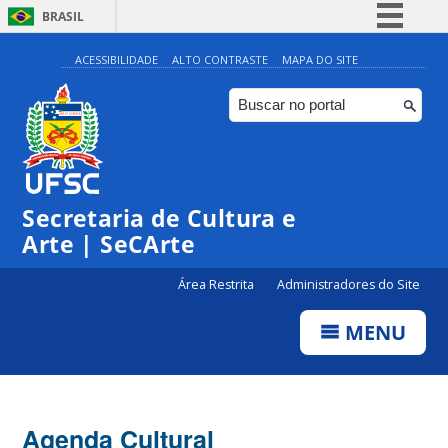
BRASIL
Simplifique!
ACESSIBILIDADE
ALTO CONTRASTE
MAPA DO SITE
Comunica BR
Participe
Acesso à informação
Legislação
Secretaria de Cultura e
Canais
Arte | SeCArte
Área Restrita
Administradores do Site
MENU
Agenda Cultural