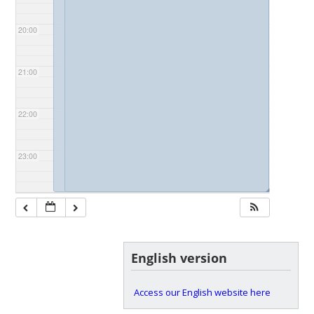
20:00
21:00
22:00
23:00
◢
◢
English version
Access our English website here