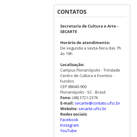
CONTATOS
Secretaria de Cultura e Arte -
SECARTE
Horário de atendimento:
De segunda a sexta-feira das 7h
às 19h
Localização:
Campus Florianópolis - Trindade
Centro de Cultura e Eventos -
Fundos
CEP 88040-900
Florianópolis - SC - Brasil
Fone:
(48) 3721-2376
E-mail:
secarte@contato.ufsc.br
Website:
secarte.ufsc.br
Redes sociais:
Facebook
Instagram
YouTube