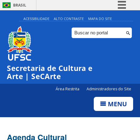
BRASIL
Simplifique!
ACESSIBILIDADE
ALTO CONTRASTE
MAPA DO SITE
Comunica BR
Participe
Acesso à informação
Legislação
Secretaria de Cultura e
Canais
Arte | SeCArte
Área Restrita
Administradores do Site
MENU
Agenda Cultural