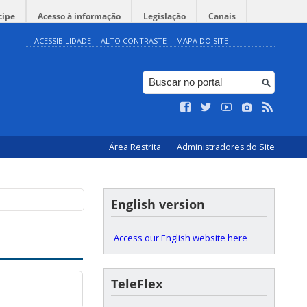
cipe
Acesso à informação
Legislação
Canais
ACESSIBILIDADE
ALTO CONTRASTE
MAPA DO SITE
Área Restrita
Administradores do Site
English version
Access our English website here
TeleFlex