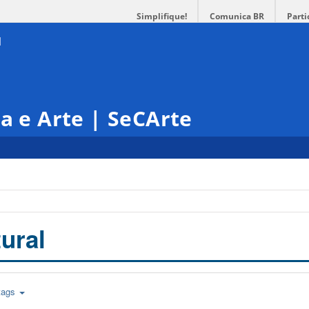
Simplifique!
Comunica BR
Parti
ra e Arte | SeCArte
ural
tags