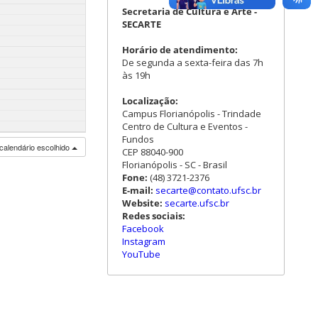
Secretaria de Cultura e Arte -
SECARTE
Horário de atendimento:
De segunda a sexta-feira das 7h
às 19h
Localização:
Campus Florianópolis - Trindade
Centro de Cultura e Eventos -
Fundos
calendário escolhido
CEP 88040-900
Florianópolis - SC - Brasil
Fone:
(48) 3721-2376
E-mail:
secarte@contato.ufsc.br
Website:
secarte.ufsc.br
Redes sociais:
Facebook
Instagram
YouTube