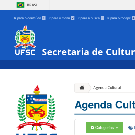
BRASIL
Ir para o conteúdo
1
Ir para o menu
2
Ir para a busca
3
Ir para o rodapé
4
Secretaria de Cultu
Agenda Cultural
Agenda Cult
Categorias